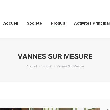
Société
Produit
Activités Principales
Servic
Accueil
Société
Produit
Activités Principa
VANNES SUR MESURE
Vous êtes ici :
Accueil
Produit
Vannes Sur Mesure