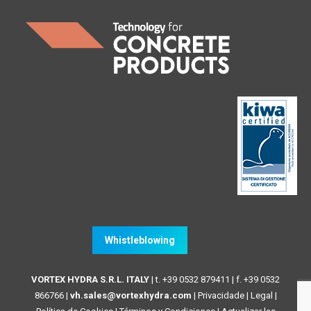
Whistleblowing
VORTEX HYDRA S.R.L. ITALY
| t. +39 0532 879411 | f. +39 0532
866766 |
vh.sales@vortexhydra.com
|
Privacidade
|
Legal
|