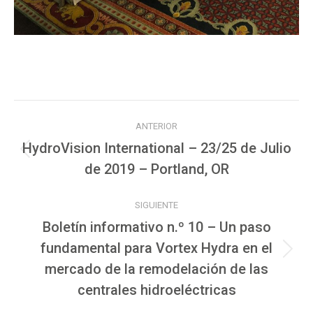
Navegación
ANTERIOR
entre
HydroVision International – 23/25 de Julio
Publicación
de 2019 – Portland, OR
publicaciones
anterior:
SIGUIENTE
Boletín informativo n.º 10 – Un paso
fundamental para Vortex Hydra en el
Publicación
mercado de la remodelación de las
siguiente:
centrales hidroeléctricas